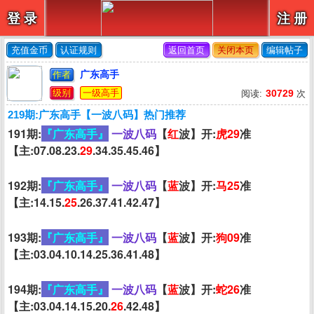
登 录
注 册
充值金币
认证规则
返回首页
关闭本页
编辑帖子
广东高手
作者
级别
一级高手
30729
阅读:
次
219期:广东高手【一波八码】热门推荐
191期:
『广东高手』
一波八码
【
红
波】开:
虎29
准
【主:07.08.23.
29
.34.35.45.46】
192期:
『广东高手』
一波八码
【
蓝
波】开:
马25
准
【主:14.15.
25
.26.37.41.42.47】
193期:
『广东高手』
一波八码
【
蓝
波】开:
狗09
准
【主:03.04.10.14.25.36.41.48】
194期:
『广东高手』
一波八码
【
蓝
波】开:
蛇26
准
【主:03.04.14.15.20.
26
.42.48】