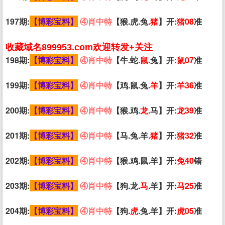
197期:
【博彩宝料】
④肖中特
【猴.虎.兔.
猪
】开:
猪08
准
收藏域名899953.com欢迎转发+关注
198期:
【博彩宝料】
④肖中特
【牛.蛇.
鼠
.兔】开:
鼠07
准
199期:
【博彩宝料】
④肖中特
【鸡.鼠.兔.
羊
】开:
羊36
准
200期:
【博彩宝料】
④肖中特
【猴.鸡.
龙
.马】开:
龙39
准
201期:
【博彩宝料】
④肖中特
【马.兔.羊.
猪
】开:
猪32
准
202期:
【博彩宝料】
④肖中特
【猴.鸡.鼠.羊】开:
兔40
错
203期:
【博彩宝料】
④肖中特
【狗.龙.
马
.羊】开:
马25
准
204期:
【博彩宝料】
④肖中特
【狗.
虎
.兔.羊】开:
虎05
准