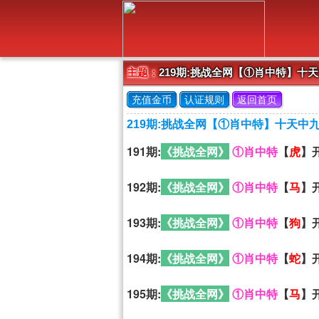
主题：
219期:挑战全网【①肖中特】十
充值金币
认证规则
返回首页
219期:挑战全网【①肖中特】十天中
191期:
《挑战全网》
①肖中特
【
虎
】开
192期:
《挑战全网》
①肖中特
【
马
】开
193期:
《挑战全网》
①肖中特
【
狗
】开
194期:
《挑战全网》
①肖中特
【
蛇
】开
195期:
《挑战全网》
①肖中特
【
马
】开