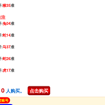
:
猴35
准
关注
:
兔04
准
:
蛇14
准
:
马37
准
:
蛇26
准
:
虎17
准
0
有
人购买。
点击购买
赏账号